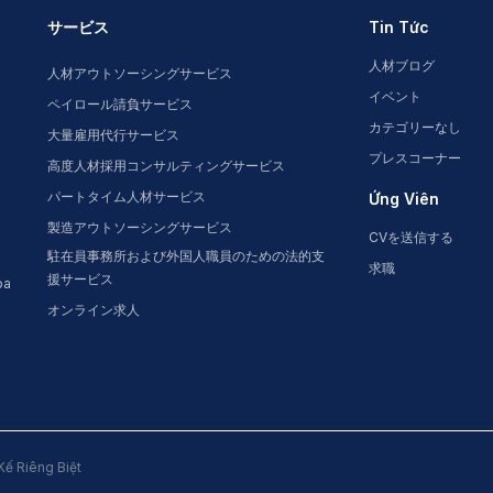
サービス
Tin Tức
人材ブログ
人材アウトソーシングサービス
イベント
ペイロール請負サービス
カテゴリーなし
大量雇用代行サービス
プレスコーナー
高度人材採用コンサルティングサービス
パートタイム人材サービス
Ứng Viên
製造アウトソーシングサービス
CVを送信する
駐在員事務所および外国人職員のための法的支
求職
援サービス
oa
オンライン求人
Kế Riêng Biệt