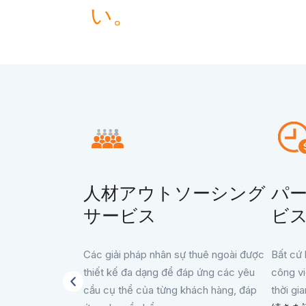
い。
人材アウトソーシング
パ
サービス
ビ
Các giải pháp nhân sự thuê ngoài được
Bất cứ 
thiết kế đa dạng để đáp ứng các yêu
công v
cầu cụ thể của từng khách hàng, đáp
thời gia