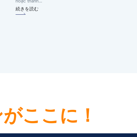
ス
hoặc thành...
続きを読む
Dịch vụ tính lương
thưởng, tiền lươn
khấu trừ, phiếu lư
nghiệp vụ BHXH 
doanh nghiệp
続きを読む
ンがここに！