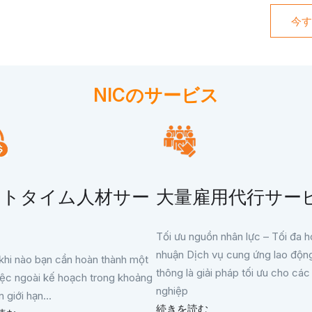
今す
NICのサービス
ートタイム人材サー
大量雇用代行サー
ス
Tối ưu nguồn nhân lực – Tối đa hó
nhuận Dịch vụ cung ứng lao độn
khi nào bạn cần hoàn thành một
thông là giải pháp tối ưu cho cá
iệc ngoài kế hoạch trong khoảng
nghiệp
n giới hạn...
続きを読む