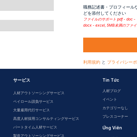
職務記述書・プロフィール
どを添付してください
ファイルのサポート pdf - doc -
docx - excel, 5MB未満のファ
利用規約
と
プライバシーポ
サービス
Tin Tức
人材ブログ
人材アウトソーシングサービス
イベント
ペイロール請負サービス
カテゴリーなし
大量雇用代行サービス
プレスコーナー
高度人材採用コンサルティングサービス
パートタイム人材サービス
Ứng Viên
製造アウトソーシングサービス