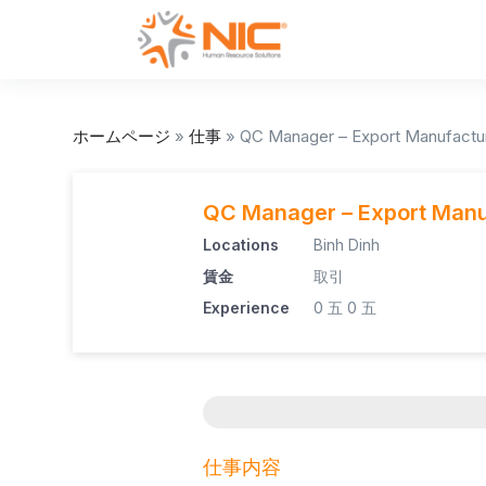
ホームページ
»
仕事
»
QC Manager – Export Manufacture
QC Manager – Export Manuf
Locations
Binh Dinh
賃金
取引
Experience
0 五
0 五
仕事内容