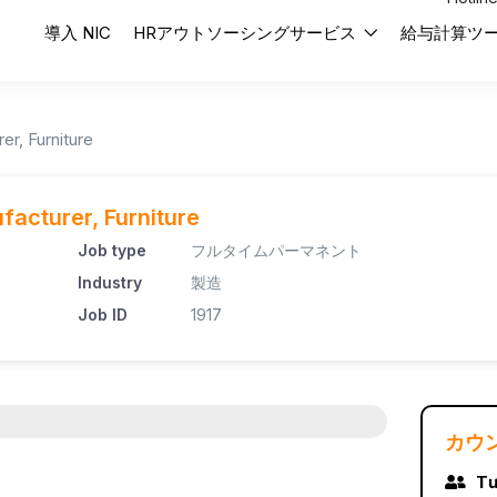
導入 NIC
HRアウトソーシングサービス
給与計算ツ
r, Furniture
acturer, Furniture
Job type
フルタイムパーマネント
Industry
製造
Job ID
1917
カウ
Tư