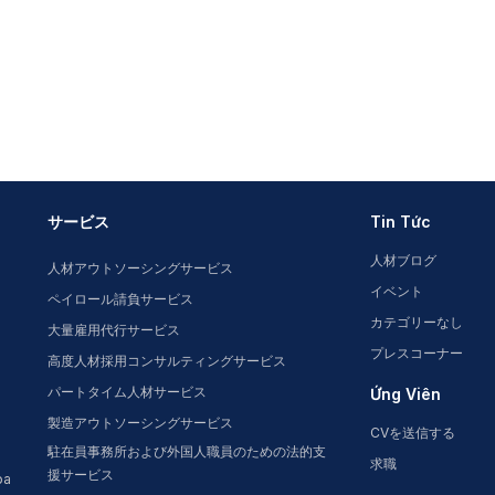
サービス
Tin Tức
人材ブログ
人材アウトソーシングサービス
イベント
ペイロール請負サービス
カテゴリーなし
大量雇用代行サービス
プレスコーナー
高度人材採用コンサルティングサービス
パートタイム人材サービス
Ứng Viên
製造アウトソーシングサービス
CVを送信する
駐在員事務所および外国人職員のための法的支
求職
援サービス
oa