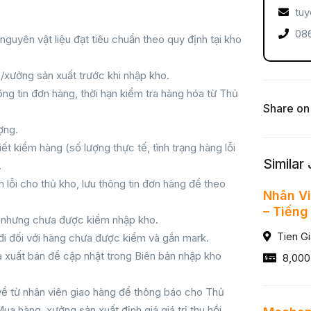
tuy
086
nguyên vật liệu đạt tiêu chuẩn theo quy định tại kho
/xưởng sản xuất trước khi nhập kho.
ng tin đơn hàng, thời hạn kiểm tra hàng hóa từ Thủ
Share on
ợng.
ết kiểm hàng (số lượng thực tế, tình trạng hàng lỗi
Similar
.
 lỗi cho thủ kho, lưu thông tin đơn hàng để theo
Nhân Vi
– Tiếng
n nhưng chưa được kiểm nhập kho.
Tien G
đi đối với hàng chưa được kiểm và gắn mark.
à xuất bán để cập nhật trong Biên bản nhập kho
8,000
ả về từ nhân viên giao hàng để thông báo cho Thủ
 hàng, xưởng sản xuất định giá giá trị thu hồi,