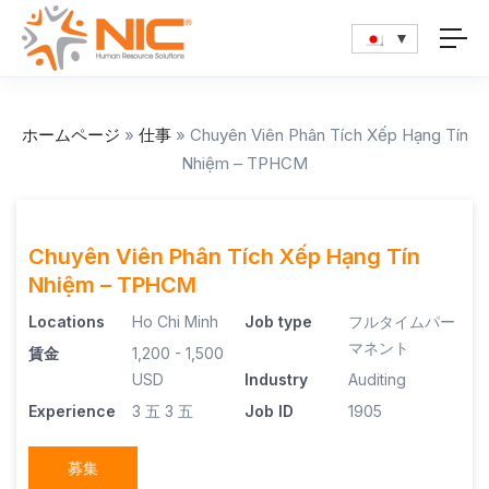
ホームページ
»
仕事
»
Chuyên Viên Phân Tích Xếp Hạng Tín
Nhiệm – TPHCM
Chuyên Viên Phân Tích Xếp Hạng Tín
Nhiệm – TPHCM
Locations
Ho Chi Minh
Job type
フルタイムパー
マネント
賃金
1,200 - 1,500
USD
Industry
Auditing
Experience
3 五
3 五
Job ID
1905
募集