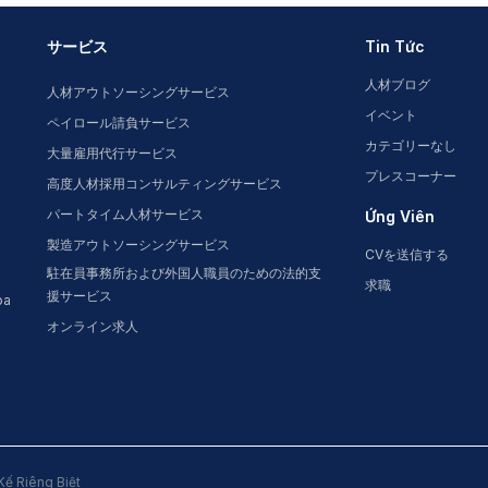
サービス
Tin Tức
人材ブログ
人材アウトソーシングサービス
イベント
ペイロール請負サービス
カテゴリーなし
大量雇用代行サービス
プレスコーナー
高度人材採用コンサルティングサービス
パートタイム人材サービス
Ứng Viên
製造アウトソーシングサービス
CVを送信する
駐在員事務所および外国人職員のための法的支
求職
援サービス
oa
オンライン求人
Kế Riêng Biệt