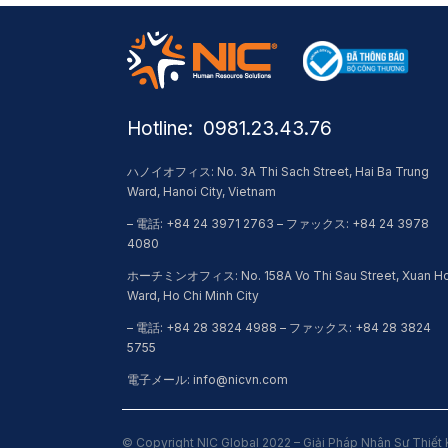
Hotline: ​ 0981.23.43.76
ハノイオフィス: No. 3A Thi Sach Street, Hai Ba Trung
Ward, Hanoi City, Vietnam
– 電話: +84 24 3971 2763 – ファックス: +84 24 3978
4080
ホーチミンオフィス: No. 158A Vo Thi Sau Street, Xuan H
Ward, Ho Chi Minh City
– 電話: +84 28 3824 4988 – ファックス: +84 28 3824
5755
電子メール: info@nicvn.com
© Copyright NIC Global 2022 – Giải Pháp Nhân Sự Thiết 