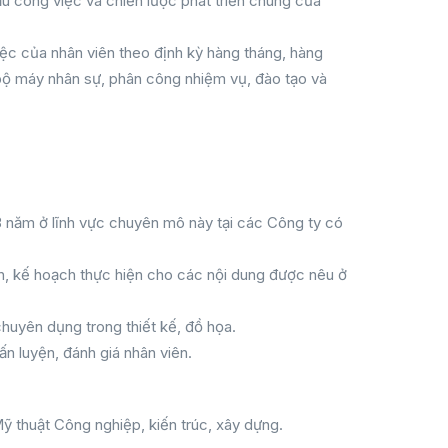
ầu công việc và chiến lược phát triển chung của
ệc của nhân viên theo định kỳ hàng tháng, hàng
bộ máy nhân sự, phân công nhiệm vụ, đào tạo và
ểu 3 năm ở lĩnh vực chuyên mô này tại các Công ty có
ình, kế hoạch thực hiện cho các nội dung được nêu ở
uyên dụng trong thiết kế, đồ họa.
n luyện, đánh giá nhân viên.
ỹ thuật Công nghiệp, kiến trúc, xây dựng.