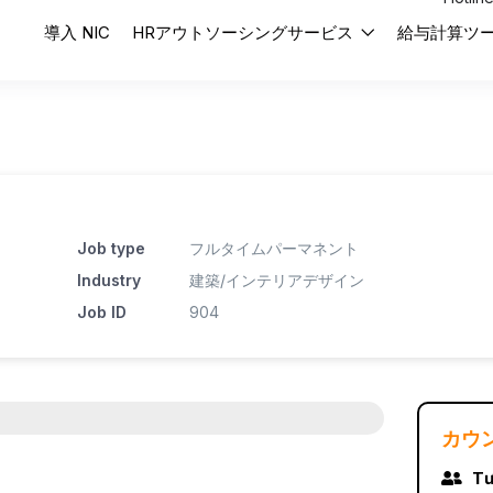
導入 NIC
HRアウトソーシングサービス
給与計算ツ
Job type
フルタイムパーマネント
Industry
建築/インテリアデザイン
Job ID
904
カウ
Tư