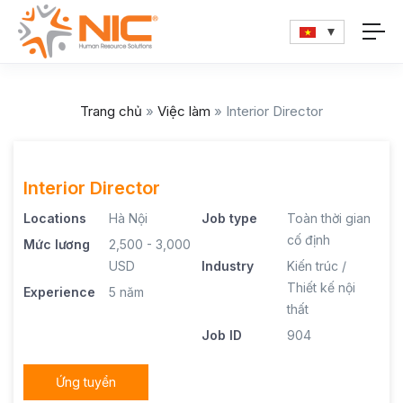
Trang chủ
»
Việc làm
»
Interior Director
Interior Director
Locations
Hà Nội
Job type
Toàn thời gian
cố định
Mức lương
2,500 - 3,000
USD
Industry
Kiến trúc /
Thiết kế nội
Experience
5 năm
thất
Job ID
904
Ứng tuyển