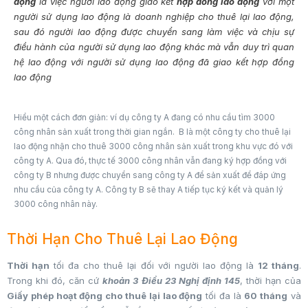
động
là việc người lao động giao kết
hợp đồng lao động
với một
người sử dụng lao động là doanh nghiệp cho thuê lại lao động,
sau đó người lao động được chuyển sang làm việc và chịu sự
điều hành của người sử dụng lao động khác mà vẫn duy trì quan
hệ lao động với người sử dụng lao động đã giao kết hợp đồng
lao động
Hiểu một cách đơn giản: ví dụ công ty A đang có nhu cầu tìm 3000
công nhân sản xuất trong thời gian ngắn. B là một công ty cho thuê lại
lao động nhận cho thuê 3000 công nhân sản xuất trong khu vực đó với
công ty A. Qua đó, thực tế 3000 công nhân vẫn đang ký hợp đồng với
công ty B nhưng được chuyển sang công ty A để sản xuất để đáp ứng
nhu cầu của công ty A. Công ty B sẽ thay A tiếp tục ký kết và quản lý
3000 công nhân này.
Thời Hạn Cho Thuê Lại Lao Động
Thời hạn
tối đa cho thuê lại đối với người lao động là
12 tháng
.
Trong khi đó, căn cứ
khoản 3 Điều 23 Nghị định 145
, thời hạn của
Giấy phép hoạt động cho thuê lại lao động
tối đa là
60 tháng
và