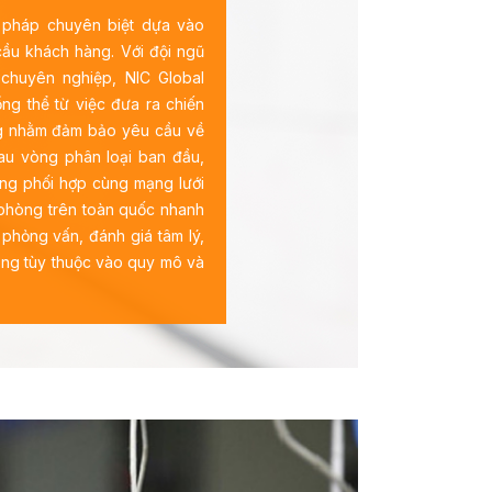
i pháp chuyên biệt dựa vào
 cầu khách hàng. Với đội ngũ
chuyên nghiệp, NIC Global
ng thể từ việc đưa ra chiến
ng nhằm đảm bảo yêu cầu về
Sau vòng phân loại ban đầu,
ng phối hợp cùng mạng lưới
 phòng trên toàn quốc nhanh
phỏng vấn, đánh giá tâm lý,
năng tùy thuộc vào quy mô và