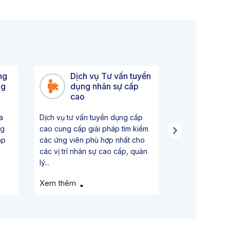
ng
Dịch vụ Tư vấn tuyển
Dịch
ng
dụng nhân sự cấp
giờ
cao
Bất cứ khi nà
a
Dịch vụ tư vấn tuyển dụng cấp
thành một côn
ng
cao cung cấp giải pháp tìm kiếm
hoạch trong kh
áp
các ứng viên phù hợp nhất cho
hạn...
các vị trí nhân sự cao cấp, quản
lý...
Xem thêm
Xem thêm