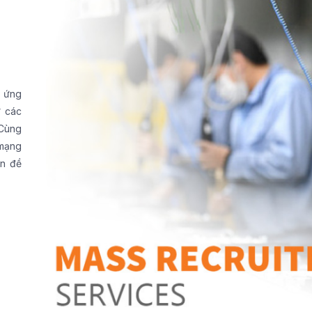
u ứng
ừ các
 Cùng
 mạng
ấn đề