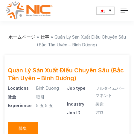
ホームページ
»
仕事
»
Quản Lý Sản Xuất Điều Chuyên Sâu
(Bắc Tân Uyên – Bình Dương)
Quản Lý Sản Xuất Điều Chuyên Sâu (Bắc
Tân Uyên – Bình Dương)
Locations
Binh Duong
Job type
フルタイムパー
マネント
賃金
取引
Industry
製造
Experience
5 五
5 五
Job ID
2113
募集