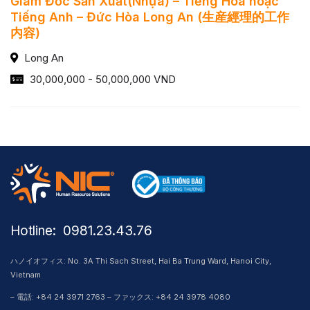
Giám Đốc Sản Xuất(Nhựa) – Tiếng Hoa hoặc
Tiếng Anh – Đức Hòa Long An (生産經理的工作
内容)
Long An
30,000,000 - 50,000,000 VND
Hotline: ​ 0981.23.43.76
ハノイオフィス: No. 3A Thi Sach Street, Hai Ba Trung Ward, Hanoi City,
Vietnam
– 電話: +84 24 3971 2763 – ファックス: +84 24 3978 4080