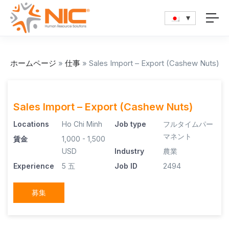
ホームページ
»
仕事
»
Sales Import – Export (Cashew Nuts)
Sales Import – Export (Cashew Nuts)
Locations
Ho Chi Minh
Job type
フルタイムパー
マネント
賃金
1,000 - 1,500
USD
Industry
農業
Experience
5 五
Job ID
2494
募集