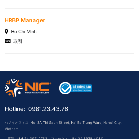
HRBP Manager
Ho Chi Minh
取引
Hotline: ​ 0981.23.43.76
ハノイオフィス: No. 3A Thi Sach Street, Hai Ba Trung Ward, Hanoi City,
Vietnam
– 電話: +84 24 3971 2763 – ファックス: +84 24 3978 4080