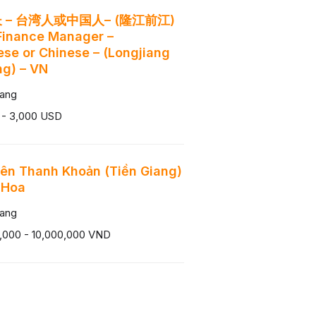
 – 台湾人或中国人– (隆江前江)
Finance Manager –
se or Chinese – (Longjiang
ng) – VN
iang
 - 3,000 USD
ên Thanh Khoản (Tiền Giang)
 Hoa
iang
,000 - 10,000,000 VND