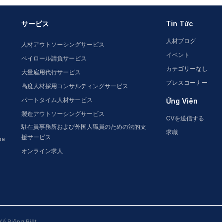
サービス
Tin Tức
人材ブログ
人材アウトソーシングサービス
イベント
ペイロール請負サービス
カテゴリーなし
大量雇用代行サービス
プレスコーナー
高度人材採用コンサルティングサービス
パートタイム人材サービス
Ứng Viên
製造アウトソーシングサービス
CVを送信する
駐在員事務所および外国人職員のための法的支
求職
援サービス
oa
オンライン求人
Kế Riêng Biệt