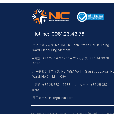
Hotline: ​ 0981.23.43.76
ハノイオフィス: No. 3A Thi Sach Street, Hai Ba Trung
Ward, Hanoi City, Vietnam
– 電話: +84 24 3971 2763 – ファックス: +84 24 3978
4080
ホーチミンオフィス: No. 158A Vo Thi Sau Street, Xuan H
Ward, Ho Chi Minh City
– 電話: +84 28 3824 4988 – ファックス: +84 28 3824
5755
電子メール: info@nicvn.com
© Copyright NIC Global 2022 – Giải Pháp Nhân Sự Thiết 