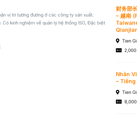
财务部长
ận vị trí tương đương ở các công ty sản xuất.
– 越南 (
Taiwane
. Có kinh nghiệm về quản lý hệ thống ISO, Đặc biệt
Qianjia
Tien G
t
2,000
Nhân Vi
– Tiếng
Tien G
8,000