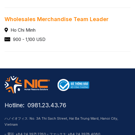
Wholesales Merchandise Team Leader
Ho Chi Minh
900 - 1,100 USD
Hotline: ​ 0981.23.43.76
ハノイオフィス: No. 3A Thi Sach Street, Hai Ba Trung Ward, Hanoi City,
Vietnam
– 電話: +84 24 3971 2763 – ファックス: +84 24 3978 4080