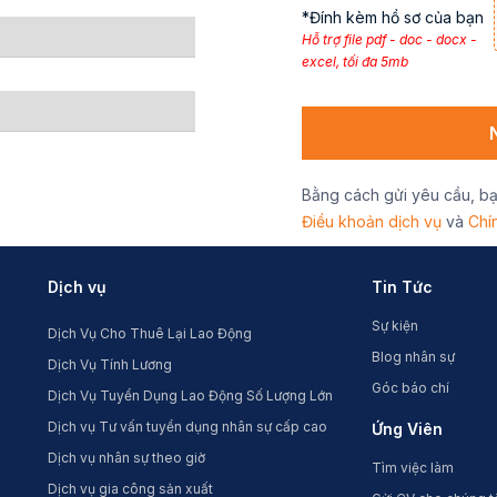
*Đính kèm hồ sơ của bạn
Hỗ trợ file pdf - doc - docx -
excel, tối đa 5mb
Bằng cách gửi yêu cầu, b
Điều khoản dịch vụ
và
Chí
Dịch vụ
Tin Tức
Sự kiện
Dịch Vụ Cho Thuê Lại Lao Động
Blog nhân sự
Dịch Vụ Tính Lương
Góc báo chí
Dịch Vụ Tuyển Dụng Lao Động Số Lượng Lớn
Dịch vụ Tư vấn tuyển dụng nhân sự cấp cao
Ứng Viên
Dịch vụ nhân sự theo giờ
Tìm việc làm
Dịch vụ gia công sản xuất