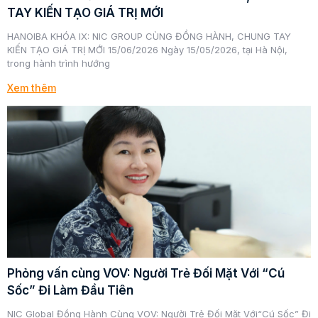
TAY KIẾN TẠO GIÁ TRỊ MỚI
HANOIBA KHÓA IX: NIC GROUP CÙNG ĐỒNG HÀNH, CHUNG TAY
KIẾN TẠO GIÁ TRỊ MỚI 15/06/2026 Ngày 15/05/2026, tại Hà Nội,
trong hành trình hướng
Xem thêm
Phỏng vấn cùng VOV: Người Trẻ Đối Mặt Với “Cú
Sốc” Đi Làm Đầu Tiên
NIC Global Đồng Hành Cùng VOV: Người Trẻ Đối Mặt Với“Cú Sốc” Đi