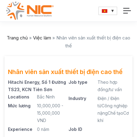
Trang chủ
»
Việc làm
»
Nhân viên sản xuất thiết bị điện cao
thế
Nhân viên sản xuất thiết bị điện cao thế
Hitachi Energy, Số 1 Đường
Job type
Theo hợp
TS23, KCN Tiên Sơn
đồng/tư vấn
Locations
Bắc Ninh
Industry
Điện / Điện
Mức lương
10,000,000 -
tử
Công nghiệp
15,000,000
nặng
Chế tạo
Cơ
VND
khí
Experience
0 năm
Job ID