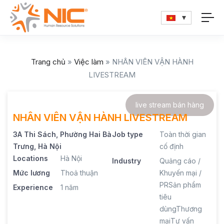
Trang chủ
»
Việc làm
»
NHÂN VIÊN VẬN HÀNH
LIVESTREAM
live stream bán hàng
NHÂN VIÊN VẬN HÀNH LIVESTREAM
3A Thi Sách, Phường Hai Bà
Job type
Toàn thời gian
Trưng, Hà Nội
cố định
Locations
Hà Nội
Industry
Quảng cáo /
Mức lương
Thoả thuận
Khuyến mại /
PR
Sản phẩm
Experience
1 năm
tiêu
dùng
Thương
mại
Tư vấn