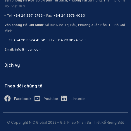
Văn phòng Hà Nội
: Số 3A phố Thi Sách, Phường Hai Bà Trưng, Thành phố Hà
Nội, Việt Nam
– Tel:
+84 24 3971 2763
– Fax:
+84 24 3978 4080
Văn phòng Hồ Chí Minh
: Số 158A Võ Thị Sáu, Phường Xuân Hòa, TP. Hồ Chí
Minh
– Tel:
+84 28 3824 4988
– Fax:
+84 28 3824 5755
Email:
info@nicvn.com
Dịch vụ
Theo dõi chúng tôi
Facebook
Youtube
Linkedin
© Copyright NIC Global 2022 – Giải Pháp Nhân Sự Thiết Kế Riêng Biệt