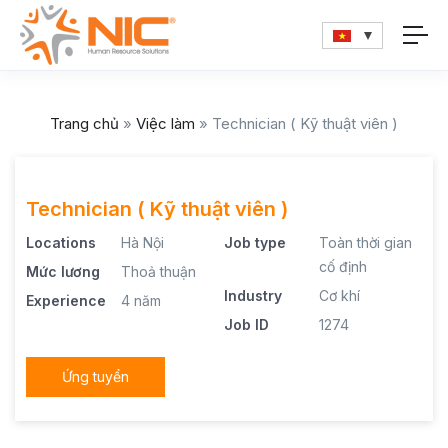
Trang chủ
»
Việc làm
»
Technician ( Kỹ thuật viên )
Technician ( Kỹ thuật viên )
Locations
Hà Nội
Job type
Toàn thời gian
cố định
Mức lương
Thoả thuận
Industry
Cơ khí
Experience
4 năm
Job ID
1274
Ứng tuyển