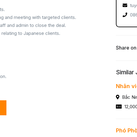
tuy
ts.
086
 and meeting with targeted clients.
ff and admin to close the deal.
relating to Japanese clients.
Share on
Similar
on.
Nhân vi
Bắc Ni
12,00
Phó Ph