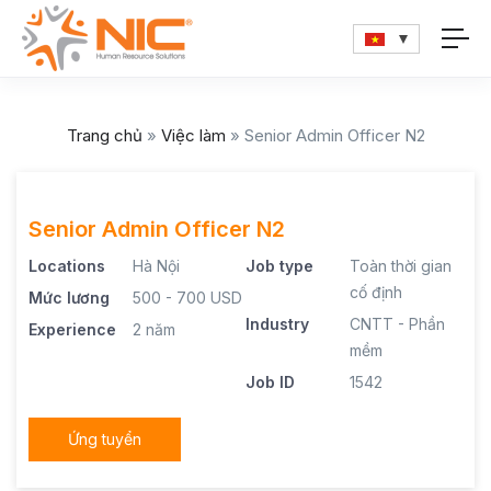
Trang chủ
»
Việc làm
»
Senior Admin Officer N2
Senior Admin Officer N2
Locations
Hà Nội
Job type
Toàn thời gian
cố định
Mức lương
500 - 700 USD
Industry
CNTT - Phần
Experience
2 năm
mềm
Job ID
1542
Ứng tuyển