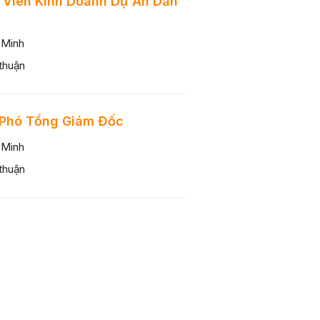
 Viên Kinh Doanh Dự Án Dân
 Minh
thuận
 Phó Tổng Giám Đốc
 Minh
thuận