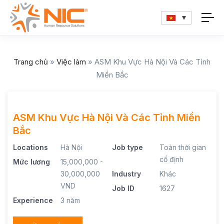
Trang chủ
»
Việc làm
»
ASM Khu Vực Hà Nội Và Các Tỉnh
Miền Bắc
ASM Khu Vực Hà Nội Và Các Tỉnh Miền
Bắc
Locations
Hà Nội
Job type
Toàn thời gian
cố định
Mức lương
15,000,000 -
30,000,000
Industry
Khác
VND
Job ID
1627
Experience
3 năm