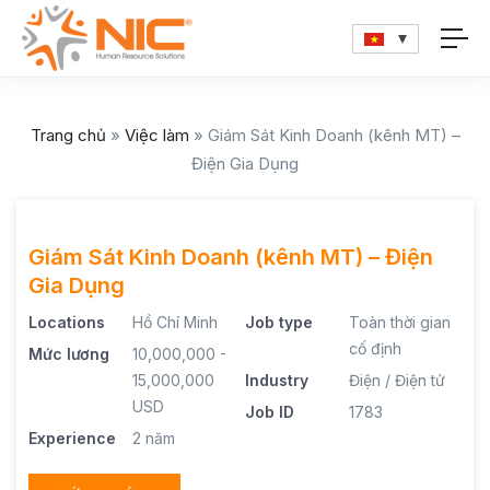
Trang chủ
»
Việc làm
»
Giám Sát Kinh Doanh (kênh MT) –
Điện Gia Dụng
Giám Sát Kinh Doanh (kênh MT) – Điện
Gia Dụng
Locations
Hồ Chí Minh
Job type
Toàn thời gian
cố định
Mức lương
10,000,000 -
15,000,000
Industry
Điện / Điện tử
USD
Job ID
1783
Experience
2 năm