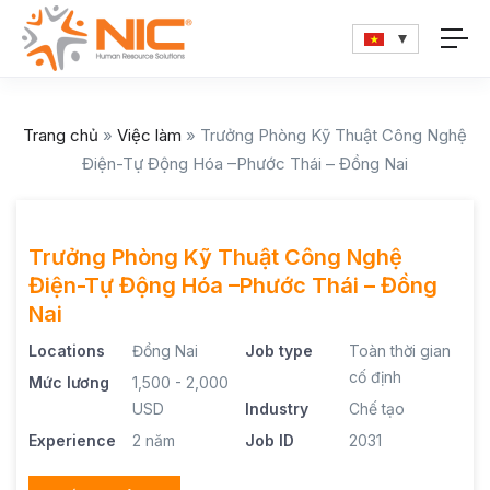
Trang chủ
»
Việc làm
»
Trưởng Phòng Kỹ Thuật Công Nghệ
Điện-Tự Động Hóa –Phước Thái – Đồng Nai
Trưởng Phòng Kỹ Thuật Công Nghệ
Điện-Tự Động Hóa –Phước Thái – Đồng
Nai
Locations
Đồng Nai
Job type
Toàn thời gian
cố định
Mức lương
1,500 - 2,000
USD
Industry
Chế tạo
Experience
2 năm
Job ID
2031