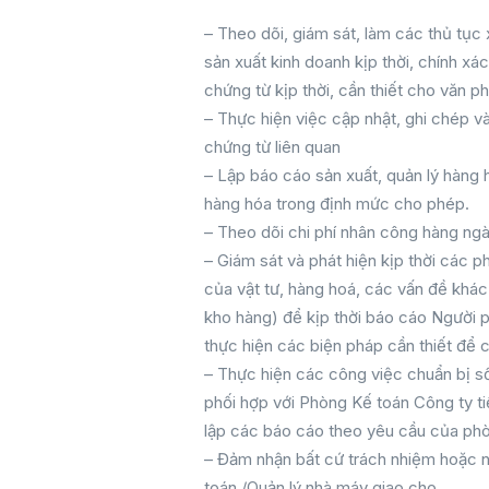
– Theo dõi, giám sát, làm các thủ tục 
sản xuất kinh doanh kịp thời, chính xá
chứng từ kịp thời, cần thiết cho văn p
– Thực hiện việc cập nhật, ghi chép và
chứng từ liên quan
– Lập báo cáo sản xuất, quản lý hàng 
hàng hóa trong định mức cho phép.
– Theo dõi chi phí nhân công hàng ngà
– Giám sát và phát hiện kịp thời các p
của vật tư, hàng hoá, các vấn đề khác 
kho hàng) để kịp thời báo cáo Người p
thực hiện các biện pháp cần thiết để cả
– Thực hiện các công việc chuẩn bị số
phối hợp với Phòng Kế toán Công ty ti
lập các báo cáo theo yêu cầu của phò
– Đảm nhận bất cứ trách nhiệm hoặc
toán /Quản lý nhà máy giao cho.