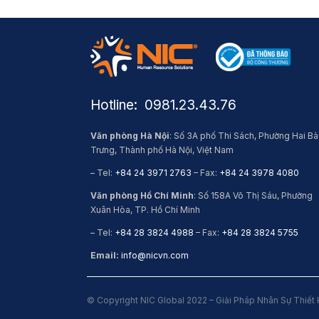
Hotline: ​ 0981.23.43.76
Văn phòng Hà Nội
: Số 3A phố Thi Sách, Phường Hai Bà
Trưng, Thành phố Hà Nội, Việt Nam
– Tel:
+84 24 3971 2763
– Fax:
+84 24 3978 4080
Văn phòng Hồ Chí Minh
: Số 158A Võ Thị Sáu, Phường
Xuân Hòa, TP. Hồ Chí Minh
– Tel:
+84 28 3824 4988
– Fax:
+84 28 3824 5755
Email:
info@nicvn.com
© Copyright NIC Global 2022 – Giải Pháp Nhân Sự Thiết 