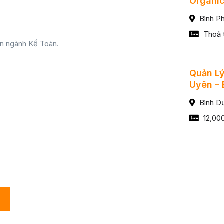
Organic
Bình P
Thoả 
ên ngành Kế Toán.
Quản Lý
Uyên – 
Bình D
12,00