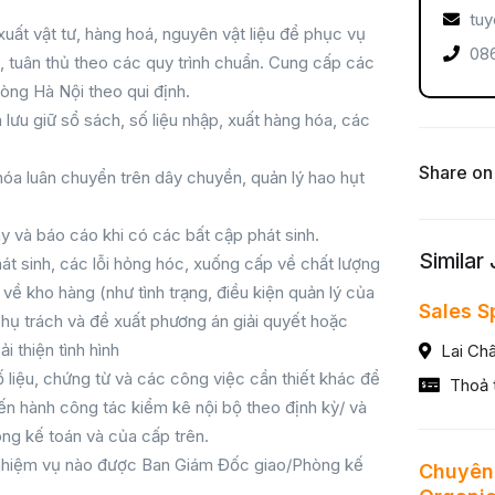
tuy
xuất vật tư, hàng hoá, nguyên vật liệu để phục vụ
086
c, tuân thủ theo các quy trình chuẩn. Cung cấp các
hòng Hà Nội theo qui định.
 lưu giữ sổ sách, số liệu nhập, xuất hàng hóa, các
Share on
hóa luân chuyển trên dây chuyền, quản lý hao hụt
y và báo cáo khi có các bất cập phát sinh.
Similar
hát sinh, các lỗi hỏng hóc, xuống cấp về chất lượng
về kho hàng (như tình trạng, điều kiện quản lý của
Sales S
hụ trách và đề xuất phương án giải quyết hoặc
i thiện tình hình
Lai Ch
 liệu, chứng từ và các công việc cần thiết khác để
Thoả 
ến hành công tác kiểm kê nội bộ theo định kỳ/ và
ng kế toán và của cấp trên.
 nhiệm vụ nào được Ban Giám Đốc giao/Phòng kế
Chuyên