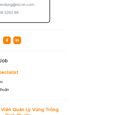
endung@nicvn.com
8 5262 86
 Job
pecialist
âu
thuận
 Viên Quản Lý Vùng Trồng