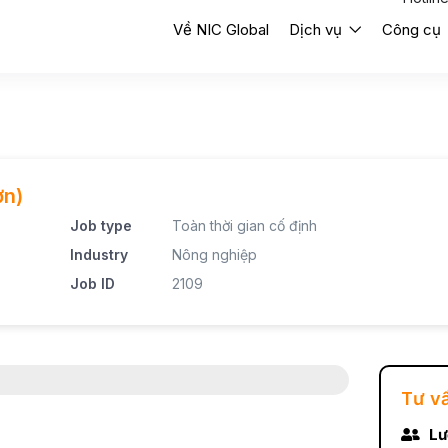
Về NIC Global
Dịch vụ
Công cụ
ơn)
Job type
Toàn thời gian cố định
Industry
Nông nghiệp
Job ID
2109
Tư v
Lư