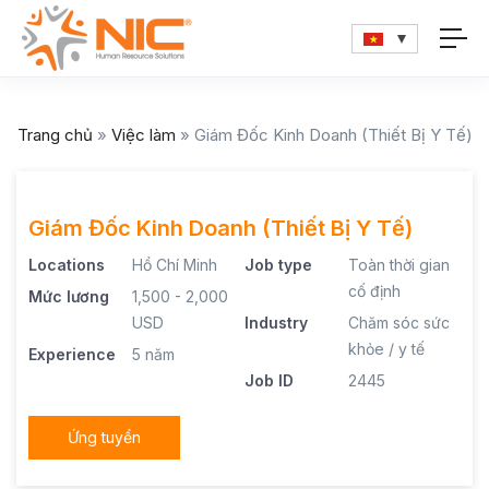
Trang chủ
»
Việc làm
»
Giám Đốc Kinh Doanh (Thiết Bị Y Tế)
Giám Đốc Kinh Doanh (Thiết Bị Y Tế)
Locations
Hồ Chí Minh
Job type
Toàn thời gian
cố định
Mức lương
1,500 - 2,000
USD
Industry
Chăm sóc sức
khỏe / y tế
Experience
5 năm
Job ID
2445
Ứng tuyển