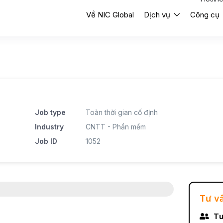
Về NIC Global
Dịch vụ
Công cụ
Job type
Toàn thời gian cố định
Industry
CNTT - Phần mềm
Job ID
1052
Tư v
Tư