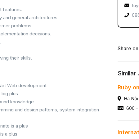
tuy
 features.
086
y and general architectures.
tomer problems.
implementation decisions.
.
Share on
ng their skills.
Similar
 .Net Web development
Ruby on
 big plus
Hà Nội
round knowledge
600 -
mming and design patterns, system integration
nate is a plus
Interna
s a plus