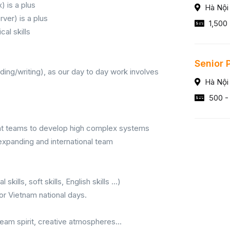
 is a plus
Hà Nội
er) is a plus
1,500
cal skills
Senior 
ding/writing), as our day to day work involves
Hà Nội
500 -
ent teams to develop high complex systems
 expanding and international team
kills, soft skills, English skills …)
or Vietnam national days.
eam spirit, creative atmospheres...