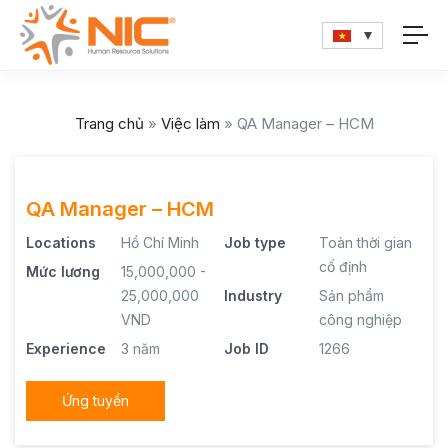
Trang chủ
»
Việc làm
»
QA Manager – HCM
QA Manager – HCM
Locations
Hồ Chí Minh
Job type
Toàn thời gian
cố định
Mức lương
15,000,000 -
25,000,000
Industry
Sản phẩm
VND
công nghiệp
Experience
3 năm
Job ID
1266
Ứng tuyển