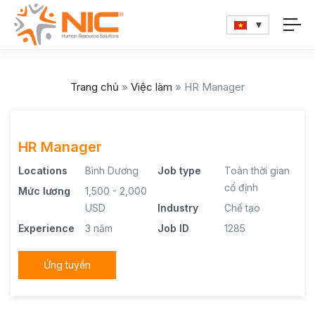
Trang chủ
»
Việc làm
»
HR Manager
HR Manager
Locations
Bình Dương
Job type
Toàn thời gian
cố định
Mức lương
1,500 - 2,000
USD
Industry
Chế tạo
Experience
3 năm
Job ID
1285
Ứng tuyển