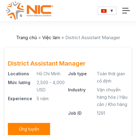
Trang chủ
»
Việc làm
»
District Assistant Manager
District Assistant Manager
Locations
Hồ Chí Minh
Job type
Toàn thời gian
cố định
Mức lương
2,500 - 4,000
USD
Industry
Vận chuyển
hàng hóa / Hậu
Experience
5 năm
cần / Kho hàng
Job ID
1291
Ứng tuyển