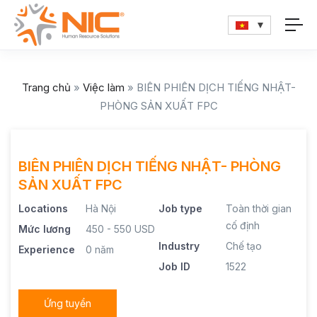
Trang chủ
»
Việc làm
»
BIÊN PHIÊN DỊCH TIẾNG NHẬT-
PHÒNG SẢN XUẤT FPC
BIÊN PHIÊN DỊCH TIẾNG NHẬT- PHÒNG
SẢN XUẤT FPC
Locations
Hà Nội
Job type
Toàn thời gian
cố định
Mức lương
450 - 550 USD
Industry
Chế tạo
Experience
0 năm
Job ID
1522
Ứng tuyển