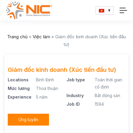
Trang chủ
»
Việc làm
»
Giám đốc kinh doanh (Xúc tiến đầu
tư)
Giám đốc kinh doanh (Xúc tiến đầu tư)
Locations
Bình Định
Job type
Toàn thời gian
cố định
Mức lương
Thoả thuận
Industry
Bất động sản
Experience
5 năm
Job ID
1594
Ứng tuyển