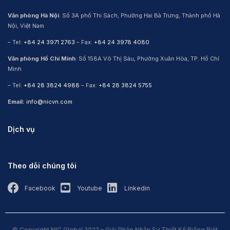
Văn phòng Hà Nội
: Số 3A phố Thi Sách, Phường Hai Bà Trưng, Thành phố Hà
Nội, Việt Nam
– Tel:
+84 24 3971 2763
– Fax:
+84 24 3978 4080
Văn phòng Hồ Chí Minh
: Số 158A Võ Thị Sáu, Phường Xuân Hòa, TP. Hồ Chí
Minh
– Tel:
+84 28 3824 4988
– Fax:
+84 28 3824 5755
Email:
info@nicvn.com
Dịch vụ
Theo dõi chúng tôi
Facebook
Youtube
Linkedin
© Copyright NIC Global 2022 – Giải Pháp Nhân Sự Thiết Kế Riêng Biệt