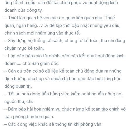
ứng tốt nhu cầu, cân đối tài chính phục vụ hoạt động kinh
doanh của công ty.
– Thiết lập quan hệ với các cơ quan liên quan như: Thuế
quan, ngân hàng. .v…v để kịp thời cập nhật nhưng yêu cầu,
chính sách mới nhằm ứng vào thực tế.
– Xây dựng hệ thống sổ sách, chứng từ kế toán, thu chi đúng
chuẩn mực kế toán.
– Lập các báo cáo tài chính, báo cáo kết quả hoạt động kinh
doanh…. cho Ban giám đốc
– Căn cứ trên cơ sở dữ liệu kế toán chủ động đưa ra những
định hướng phù hợp và chuẩn bị báo cáo đăc biệt trìng hội
dồng quản trị.
– Tối ưu hoá dòng tiền bằng việc kiểm soát nguồn công nợ,
nguồn thu, chi.
– Đảm bảo hài hoà nhiệm vụ chức nămg kế toán tào chính với
các phòng ban liên quan.
– Các công việc khác sẽ thông tin khi phỏng vấn