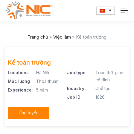
Trang chủ
»
Việc làm
»
Kế toán trưởng
Kế toán trưởng
Locations
Hà Nội
Job type
Toàn thời gian
cố định
Mức lương
Thoả thuận
Industry
Chế tạo
Experience
5 năm
Job ID
1626
Ứng tuyển