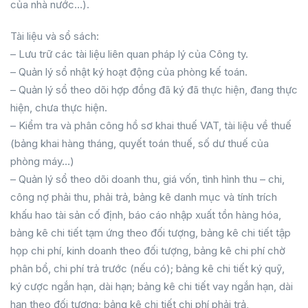
của nhà nước…).
Tài liệu và sổ sách:
– Lưu trữ các tài liệu liên quan pháp lý của Công ty.
– Quản lý sổ nhật ký hoạt động của phòng kế toán.
– Quản lý sổ theo dõi hợp đồng đã ký đã thực hiện, đang thực
hiện, chưa thực hiện.
– Kiểm tra và phân công hồ sơ khai thuế VAT, tài liệu về thuế
(bảng khai hàng tháng, quyết toán thuế, số dư thuế của
phòng máy…)
– Quản lý sổ theo dõi doanh thu, giá vốn, tình hình thu – chi,
công nợ phải thu, phải trả, bảng kê danh mục và tính trích
khấu hao tài sản cố định, báo cáo nhập xuất tồn hàng hóa,
bảng kê chi tiết tạm ứng theo đối tượng, bảng kê chi tiết tập
họp chi phí, kinh doanh theo đối tượng, bảng kê chi phí chờ
phân bổ, chi phí trả trước (nếu có); bảng kê chi tiết ký quỹ,
ký cược ngắn hạn, dài hạn; bảng kê chi tiết vay ngắn hạn, dài
hạn theo đối tượng; bảng kê chi tiết chi phí phải trả,