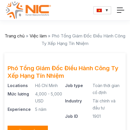
Trang chủ
»
Việc làm
»
Phó Tổng Giám Đốc Điều Hành Công
Ty Xếp Hạng Tín Nhiệm
Phó Tổng Giám Đốc Điều Hành Công Ty
Xếp Hạng Tín Nhiệm
Locations
Hồ Chí Minh
Job type
Toàn thời gian
cố định
Mức lương
4,000 - 5,000
USD
Industry
Tài chính và
đầu tư
Experience
5 năm
Job ID
1901