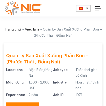
Trang chủ
»
Việc làm
»
Quản Lý Sản Xuất Xưởng Phân Bón –
(Phước Thái , Đồng Nai)
Quản Lý Sản Xuất Xưởng Phân Bón –
(Phước Thái , Đồng Nai)
Locations
Điện Biên,Đồng
Job type
Toàn thời gian
Nai
cố định
Mức lương
1,500 - 2,000
Industry
Hóa chất / Sinh
USD
hóa
Experience
2 năm
Job ID
1971