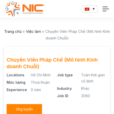
Trang chủ
»
Việc làm
»
Chuyên Viên Pháp Chế (Mô hình Kinh
doanh Chuỗi)
Chuyên Viên Pháp Chế (Mô hình Kinh
doanh Chuỗi)
Locations
Hồ Chí Minh
Job type
Toàn thời gian
cố định
Mức lương
Thoả thuận
Industry
Khác
Experience
0 năm
Job ID
2060
Ứng tuyển