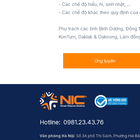
- Các chế độ hiếu, hỉ, sinh nhật, ...
- Các chế độ khác theo quy định của 
Phụ trách các tỉnh Bình Dương, Đồng N
KonTum, Daklak & Daknong, Lâm đồn
Ứng tuyển
Hotline: ​ 0981.23.43.76
Văn phòng Hà Nội
: Số 3A phố Thi Sách, Phường Hai Bà