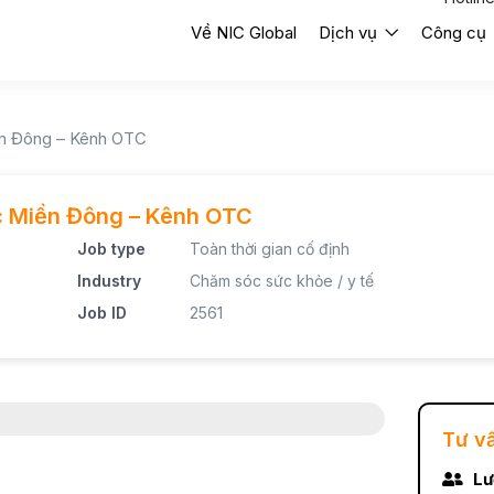
Về NIC Global
Dịch vụ
Công cụ
ền Đông – Kênh OTC
c Miền Đông – Kênh OTC
Job type
Toàn thời gian cố định
Industry
Chăm sóc sức khỏe / y tế
Job ID
2561
Tư v
Lư