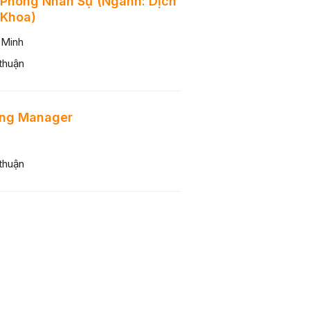
Phòng Nhân Sự (Ngành: Dịch
 Khoa)
 Minh
thuận
ing Manager
thuận