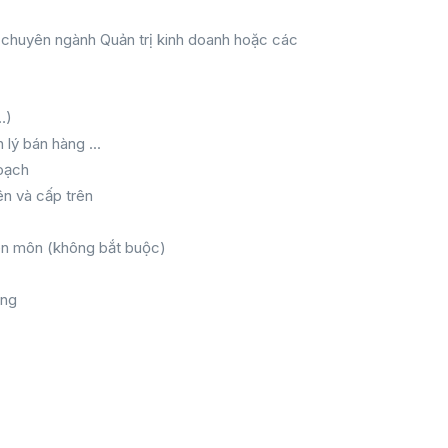
n chuyên ngành Quản trị kinh doanh hoặc các
…)
 lý bán hàng ...
hoạch
ên và cấp trên
ên môn (không bắt buộc)
ờng