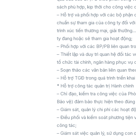
sách phù hợp, kip thời cho công việc q
– Hỗ trợ và phối hợp với các bộ phận 
chuẩn sự tham gia của công ty đối với 
trình xúc tiến thương mại, giải thưở
ty đang hoặc sẽ tham gia hoạt động;
– Phối hợp với các BP/PB liên quan tro
– Thiết lập và duy trì quan hệ đối tác
tổ chức tài chính, ngân hàng phục vụ 
– Soạn thảo các văn bản liên quan the
– Hỗ trợ TGĐ trong quá trình triển kha
* Hỗ trợ công tác quản trị Hành chính
– Chỉ đạo, kiểm tra công việc của Ph
Bảo vệ) đảm bảo thực hiện theo đúng q
– Giám sát, quản lý chi phí các hoạt 
– Điều phối và kiểm soát phương tiện
công tác;
– Giám sát việc quản lý, sử dụng con dấ