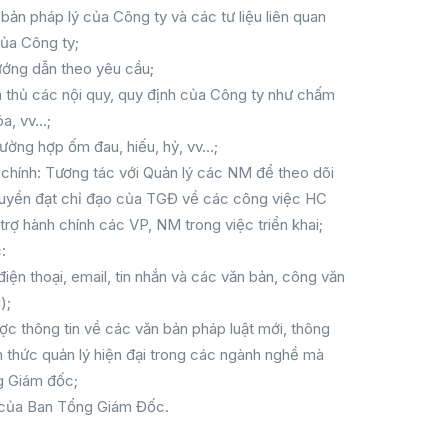
 bản pháp lý của Công ty và các tư liệu liên quan
của Công ty;
hướng dẫn theo yêu cầu;
 thủ các nội quy, quy định của Công ty như chấm
óa, vv…;
ường hợp ốm đau, hiếu, hỷ, vv…;
 chính: Tương tác với Quản lý các NM để theo dõi
truyền đạt chỉ đạo của TGĐ về các công việc HC
trợ hành chính các VP, NM trong việc triển khai;
:
iện thoại, email, tin nhắn và các văn bản, công văn
);
ược thông tin về các văn bản pháp luật mới, thông
ến thức quản lý hiện đại trong các ngành nghề mà
g Giám đốc;
u của Ban Tổng Giám Đốc.