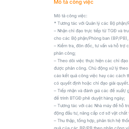
Mô tả công việc
Mô tả công việc:
* Tương tác với Quản lý các Bộ phận/
– Nhận chỉ đạo trực tiếp từ TGĐ và tr
cho các Bộ phận/Phòng ban (BP/PB), 
– Kiểm tra, đôn đốc, tư vấn và hỗ tr
phân công;
– Theo dõi việc thực hiện các chỉ đạo
được phân công. Chủ động xử lý theo 
cáo kết quả công việc hay các cách t
có quyết định hoặc chỉ đạo giải quyết.
– Tiếp nhận và đánh giá các đề xuất/ 
để trình BTGĐ phê duyệt hàng ngày;
– Tương tác với các Nhà máy để hỗ t
động đầu tư, nâng cấp cơ sở vật chất 
– Thu thập, tổng hợp, phân tích hệ thốn
quả của các BP/PB theo phân công và 