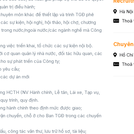
Recruit
uản trị điều hành;
Hà Nội
chuyên môn khác để thiết lập và trình TGĐ phê
Thoả 
các sự kiện, hội nghị, hội thảo, hội chợ, chương
ng… trong nước/ngoài nước/các ngành nghề mà Công
Chuyên
ng việc triển khai, tổ chức các sự kiện nội bộ.
 với cơ quan quản lý nhà nước, đối tác hữu quan, các
Hồ Chí
cho sự phát triển của Công ty;
Thoả 
o yêu cầu;
i các dự án mới
òng HCTH (NV Hành chính, Lễ tân, Lái xe, Tạp vụ,
uy trình, quy định.
động hành chính theo định mức được giao;
 vận chuyển, chỗ ở cho Ban TGĐ trong các chuyến
u, công tác văn thư, lưu trữ hồ sơ, tài liệu;