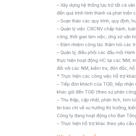
– Xây dựng hệ thống lưu trữ tất cả văn
đến quá trình hình thành và phát triển 
– Soạn thảo các quy trình, quy định, 
– Quản lý việc CBCNV chấp hành, tuân
công, thời gian làm việc, ứng xử văn h
– Đảm nhiệm công tác thăm hỏi các tr
– Quản lý, điều phối các đầu mối Hành
thực hiện hoạt động HC tại các NM, 
đối với các NM, kiểm tra, đôn đốc, hỗ 
* Thực hiện các công việc hỗ trợ khác
– Tiếp đón khách của TGĐ, tiếp nhận đ
khác gửi đến TGĐ (theo sự phân công
– Thu thập, cập nhật, phân tích, tóm l
tin báo chí về xu hướng thị trường, ki
Công ty đang hoạt động cho Ban Tổn
– Thực hiện hỗ trợ khác theo yêu cầ