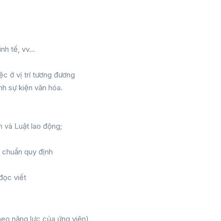
inh tế, vv…
ệc ở vị trí tương đương
nh sự kiện văn hóa.
h và Luật lao động;
u chuẩn quy định
đọc viết
theo năng lực của ứng viên)