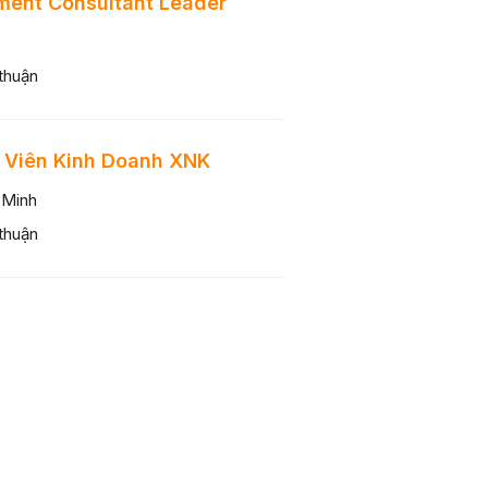
ment Consultant Leader
thuận
 Viên Kinh Doanh XNK
 Minh
thuận