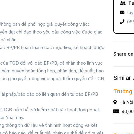
Tư
tuy
086
Phòng ban để phối hợp giải quyết công việc:
uyền đạt chỉ đạo theo yêu cầu công việc được giao
cá nhân;
ợ các BP/PB hoàn thành các mục tiêu, kế hoạch được
Share on
 của TGĐ đối với các BP/PB, cá nhân theo lĩnh vực
thẩm quyền hoặc tổng hợp, phân tích, đề xuất, báo
Similar
hức giải quyết công việc ngoài thẩm quyền để TGĐ
Trưởng
giải pháp/báo cáo có liên quan đến từ các BP/PB
Hà Nội
rợ TGĐ nắm bắt và kiểm soát các hoạt động Hoạt
40,00
tại Nhà máy.
g thông tin dữ liệu về tình hình hoạt động và kết
có báo cáo, đề xuất giải pháp cụ thể để có quyết