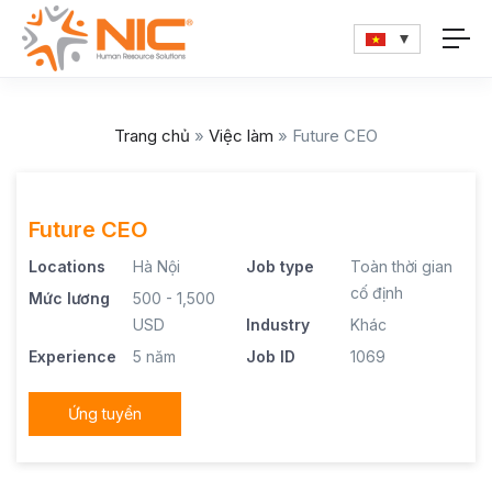
Trang chủ
»
Việc làm
»
Future CEO
Future CEO
Locations
Hà Nội
Job type
Toàn thời gian
cố định
Mức lương
500 - 1,500
USD
Industry
Khác
Experience
5 năm
Job ID
1069
Ứng tuyển