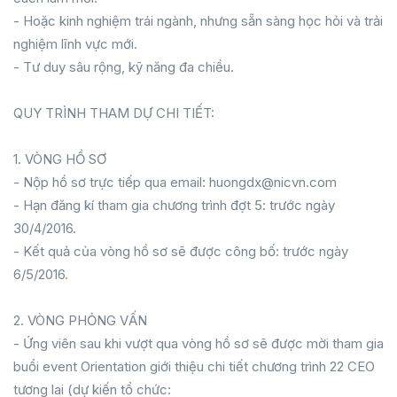
- Hoặc kinh nghiệm trái ngành, nhưng sẵn sàng học hỏi và trải
nghiệm lĩnh vực mới.
- Tư duy sâu rộng, kỹ năng đa chiều.
QUY TRÌNH THAM DỰ CHI TIẾT:
1. VÒNG HỒ SƠ
- Nộp hồ sơ trực tiếp qua email: huongdx@nicvn.com
- Hạn đăng kí tham gia chương trình đợt 5: trước ngày
30/4/2016.
- Kết quả của vòng hồ sơ sẽ được công bố: trước ngày
6/5/2016.
2. VÒNG PHỎNG VẤN
- Ứng viên sau khi vượt qua vòng hồ sơ sẽ được mời tham gia
buổi event Orientation giới thiệu chi tiết chương trình 22 CEO
tương lai (dự kiến tổ chức: