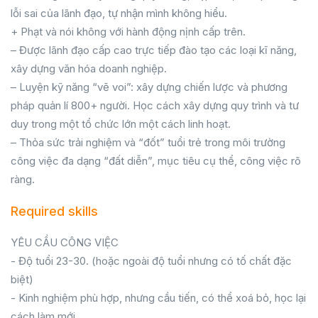
lỗi sai của lãnh đạo, tự nhận mình không hiểu.
+ Phạt và nói không với hành động nịnh cấp trên.
– Được lãnh đạo cấp cao trực tiếp đào tạo các loại kĩ năng,
xây dựng văn hóa doanh nghiệp.
– Luyện kỹ năng “vẽ voi”: xây dựng chiến lược và phương
pháp quản lí 800+ người. Học cách xây dựng quy trình và tư
duy trong một tổ chức lớn một cách linh hoạt.
– Thỏa sức trải nghiệm và “đốt” tuổi trẻ trong môi trường
công việc đa dạng “đất diễn”, mục tiêu cụ thể, công việc rõ
ràng.
Required skills
YÊU CẦU CÔNG VIỆC
- Độ tuổi 23-30. (hoặc ngoài độ tuổi nhưng có tố chất đặc
biệt)
- Kinh nghiệm phù hợp, nhưng cầu tiến, có thể xoá bỏ, học lại
cách làm mới.