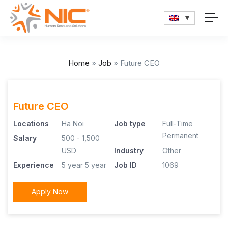
Home
»
Job
»
Future CEO
Future CEO
Locations
Ha Noi
Job type
Full-Time
Permanent
Salary
500 - 1,500
USD
Industry
Other
Experience
5 year
5 year
Job ID
1069
Apply Now