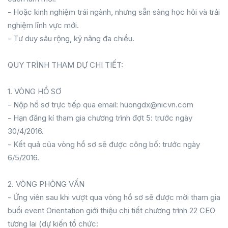
- Hoặc kinh nghiệm trái ngành, nhưng sẵn sàng học hỏi và trải
nghiệm lĩnh vực mới.
- Tư duy sâu rộng, kỹ năng đa chiều.
QUY TRÌNH THAM DỰ CHI TIẾT:
1. VÒNG HỒ SƠ
- Nộp hồ sơ trực tiếp qua email: huongdx@nicvn.com
- Hạn đăng kí tham gia chương trình đợt 5: trước ngày
30/4/2016.
- Kết quả của vòng hồ sơ sẽ được công bố: trước ngày
6/5/2016.
2. VÒNG PHỎNG VẤN
- Ứng viên sau khi vượt qua vòng hồ sơ sẽ được mời tham gia
buổi event Orientation giới thiệu chi tiết chương trình 22 CEO
tương lai (dự kiến tổ chức: