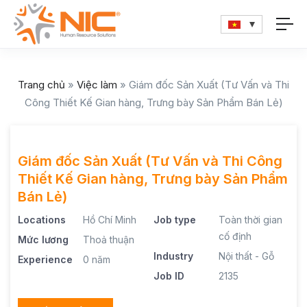
Trang chủ
»
Việc làm
»
Giám đốc Sản Xuất (Tư Vấn và Thi
Công Thiết Kế Gian hàng, Trưng bày Sản Phẩm Bán Lẻ)
Giám đốc Sản Xuất (Tư Vấn và Thi Công
Thiết Kế Gian hàng, Trưng bày Sản Phẩm
Bán Lẻ)
Locations
Hồ Chí Minh
Job type
Toàn thời gian
cố định
Mức lương
Thoả thuận
Industry
Nội thất - Gỗ
Experience
0 năm
Job ID
2135