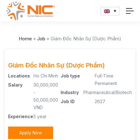
Home
»
Job
»
Giám Đốc Nhân Sự (Dược Phẩm)
Giám Đốc Nhân Sự (Dược Phẩm)
Locations
Ho Chi Minh
Job type
Full-Time
Permanent
Salary
30,000,000
-
Industry
Pharmaceutical/Biotech
50,000,000
Job ID
2627
VND
Experience
5 year
Apply Now