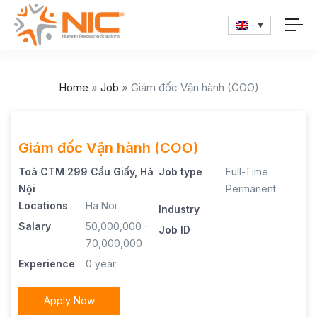
Home
»
Job
»
Giám đốc Vận hành (COO)
Giám đốc Vận hành (COO)
Toà CTM 299 Cầu Giấy, Hà
Job type
Full-Time
Nội
Permanent
Locations
Ha Noi
Industry
Salary
50,000,000 -
Job ID
70,000,000
Experience
0 year
Apply Now