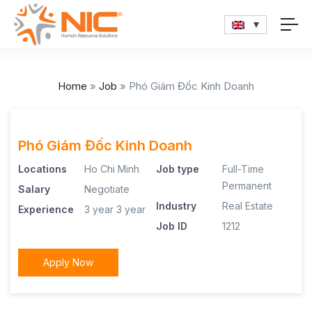
Home
»
Job
»
Phó Giám Đốc Kinh Doanh
Phó Giám Đốc Kinh Doanh
Locations
Ho Chi Minh
Job type
Full-Time
Permanent
Salary
Negotiate
Industry
Real Estate
Experience
3 year
3 year
Job ID
1212
Apply Now