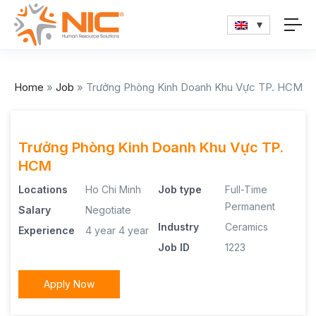
Home
»
Job
»
Trưởng Phòng Kinh Doanh Khu Vực TP. HCM
Trưởng Phòng Kinh Doanh Khu Vực TP.
HCM
Locations
Ho Chi Minh
Job type
Full-Time
Permanent
Salary
Negotiate
Industry
Ceramics
Experience
4 year
4 year
Job ID
1223
Apply Now