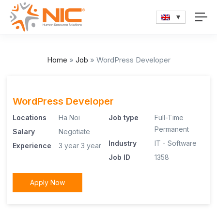
Home
»
Job
»
WordPress Developer
WordPress Developer
Locations
Ha Noi
Job type
Full-Time
Permanent
Salary
Negotiate
Industry
IT - Software
Experience
3 year
3 year
Job ID
1358
Apply Now