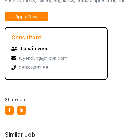
• Biết NodeJS, jQuery, AngularJS, ecmascript 6 là 1 lợi thế
Apply Now
Consultant
Tư vấn viên
tuyendung@nicvn.com
0868 5262 86
Share on
Similar Job