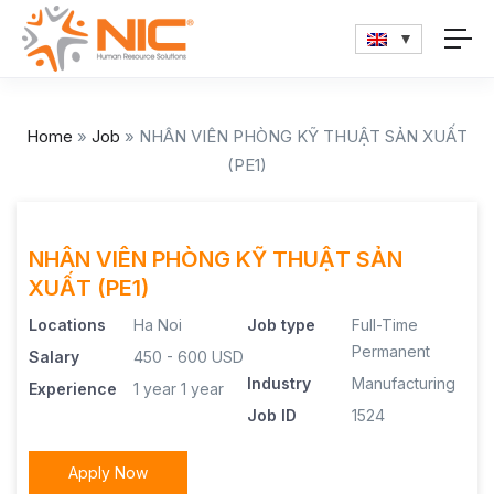
Home
»
Job
»
NHÂN VIÊN PHÒNG KỸ THUẬT SẢN XUẤT
(PE1)
NHÂN VIÊN PHÒNG KỸ THUẬT SẢN
XUẤT (PE1)
Locations
Ha Noi
Job type
Full-Time
Permanent
Salary
450 - 600 USD
Industry
Manufacturing
Experience
1 year
1 year
Job ID
1524
Apply Now