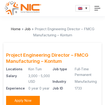
Home
»
Job
»
Project Engineering Director – FMCG
Manufacturing – Kontum
Project Engineering Director – FMCG
Manufacturing – Kontum
Locations
Kon Tum
Job type
Full-Time
Permanent
Salary
3,000 - 5,000
USD
Industry
Manufacturing
Experience
0 year
0 year
Job ID
1733
Apply Now