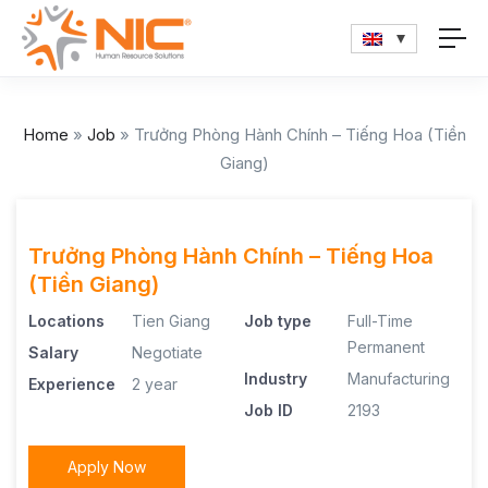
Home
»
Job
»
Trưởng Phòng Hành Chính – Tiếng Hoa (Tiền
Giang)
Trưởng Phòng Hành Chính – Tiếng Hoa
(Tiền Giang)
Locations
Tien Giang
Job type
Full-Time
Permanent
Salary
Negotiate
Industry
Manufacturing
Experience
2 year
Job ID
2193
Apply Now