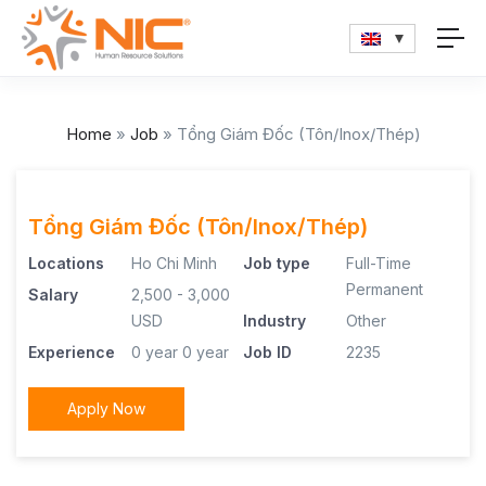
Home
»
Job
»
Tổng Giám Đốc (Tôn/Inox/Thép)
Tổng Giám Đốc (Tôn/Inox/Thép)
Locations
Ho Chi Minh
Job type
Full-Time
Permanent
Salary
2,500 - 3,000
USD
Industry
Other
Experience
0 year
0 year
Job ID
2235
Apply Now